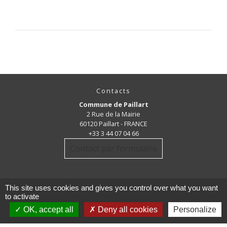
Contacts
Commune de Paillart
2 Rue de la Mairie
60120 Paillart - FRANCE
+33 3 44 07 04 66
Contact par formulaire
This site uses cookies and gives you control over what you want
to activate
OK, accept all
Deny all cookies
Personalize
Mentions légales
-
Politique de confidentialité
-