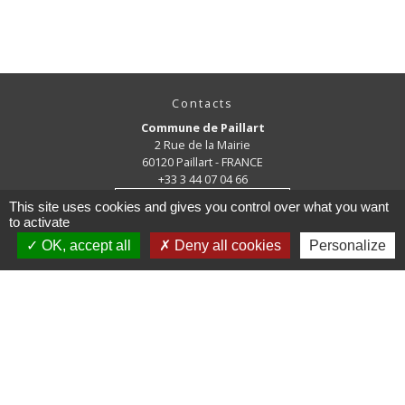
Contacts
Commune de Paillart
2 Rue de la Mairie
60120 Paillart - FRANCE
+33 3 44 07 04 66
Contact par formulaire
This site uses cookies and gives you control over what you want
to activate
OK, accept all
Deny all cookies
Personalize
Mentions légales
-
Politique de confidentialité
-
Accessibilité
-
Plan du site
-
Gestion des cookies