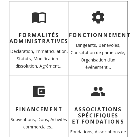
import_contacts
settings
FORMALITÉS
FONCTIONNEMENT
ADMINISTRATIVES
Dirigeants,
Bénévoles,
Déclaration,
Immatriculation,
Constitution de partie civile,
Statuts,
Modification -
Organisation d’un
dissolution,
Agrément…
événement…
account_balance_wallet
group
FINANCEMENT
ASSOCIATIONS
SPÉCIFIQUES
Subventions,
Dons,
Activités
ET FONDATIONS
commerciales…
Fondations,
Associations de