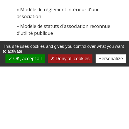
Modèle de règlement intérieur d'une
association
Modèle de statuts d'association reconnue
d'utilité publique
This site uses cookies and gives you control over what you want
Attestation sur l'honneur d'un particulier de
to activate
non-participation à 2 autres ventes au
OK, accept all
Deny all cookies
Personalize
déballage
Contacts
Commune de Paillart
2 Rue de la Mairie
60120 Paillart - FRANCE